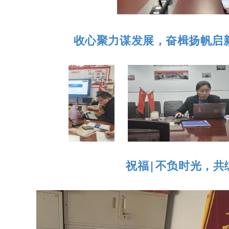
收
心
聚力谋发展，奋楫扬帆启
没有文本
没有文本
祝福|不负时光，共