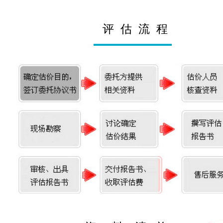
评
估
流
程