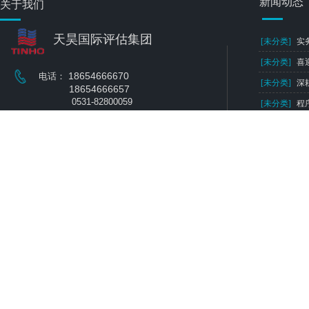
新闻动态
关于我们
天昊国际评估集团
[未分类]
实
[未分类]
喜
18654666670
电话：
[未分类]
深
18654666657
0531-82800059
[未分类]
程
0546-8795050
[未分类]
《
邮箱：
thgjpg@126.com